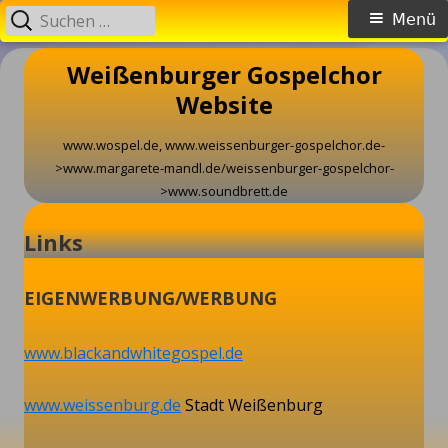
Suche
Primäres
Menü
nach:
Menü
Springe
Weißenburger Gospelchor
zum
Website
Inhalt
www.wospel.de, www.weissenburger-gospelchor.de-
>www.margarete-mandl.de/weissenburger-gospelchor-
>www.soundbrett.de
Links
EIGENWERBUNG/WERBUNG
www.blackandwhitegospel.de
www.weissenburg.de
Stadt Weißenburg