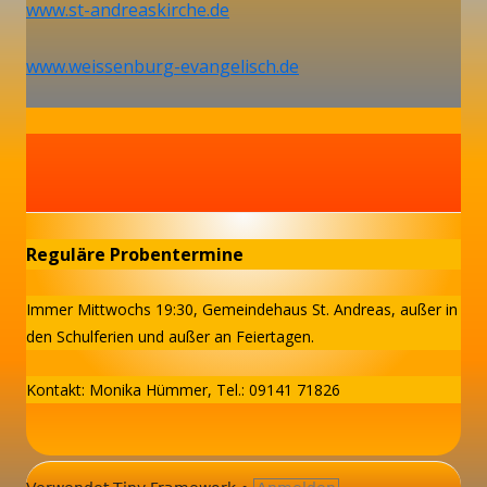
www.st-andreaskirche.de
www.weissenburg-evangelisch.de
Reguläre Probentermine
Haupt-
Seitenleiste
Immer Mittwochs 19:30, Gemeindehaus St. Andreas, außer in
den Schulferien und außer an Feiertagen.
Kontakt: Monika Hümmer, Tel.: 09141 71826
Footer